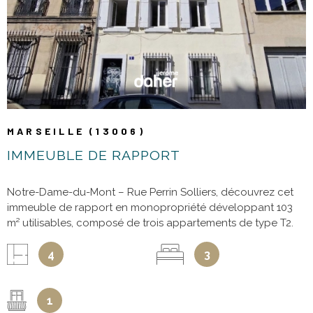
VOIR LE BIEN
sur les risques auxquels ce bien est exposé sont disponibles
sur le site Géorisques
MARSEILLE (13006)
IMMEUBLE DE RAPPORT
Notre-Dame-du-Mont – Rue Perrin Solliers, découvrez cet
immeuble de rapport en monopropriété développant 103
m² utilisables, composé de trois appartements de type T2.
Situé à proximité immédiate des commerces, des transports
en commun, des établissements scolaires, des restaurants
4
3
et de toutes les commodités du centre-ville, ce bien
représente une opportunité idéale pour un investissement
locatif ou une opération patrimoniale. Le rez-de-chaussée
1