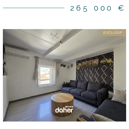
indépendant. Parfaitement entretenu et sans travaux à
265 000 €
prévoir, cet appartement n'attend plus que vos valises. Une
cave complète l'ensemble. Idéalement situé à proximité
immédiate de tous les commerces et des commodités, le
bien affiche des charges mensuelles de 137 euros et une
EXCLUSIF
taxe foncière de 1 100 euros. Contact : Jérôme Daher – 06
82 56 98 98 ou Agence - 04 91 47 56 05 Les informations
sur les risques auxquels ce bien est exposé sont disponibles
sur le site Géorisques
VOIR LE BIEN