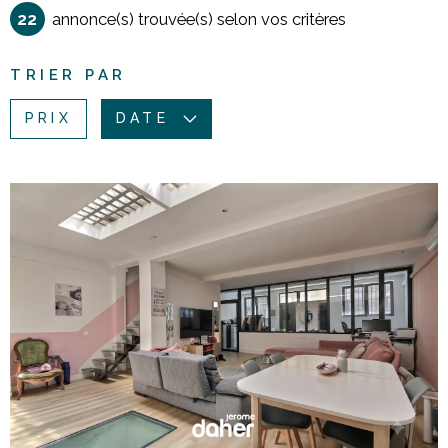
22
annonce(s) trouvée(s) selon vos critères
Pièces
RECHERCHER
PIÈCES
TRIER PAR
RÉFÉRENCE
PRIX
DATE
CRITÈRES SUPPLÉMENTAIRES
Piscine
Parking
Terrasse
VOIR LE BIEN