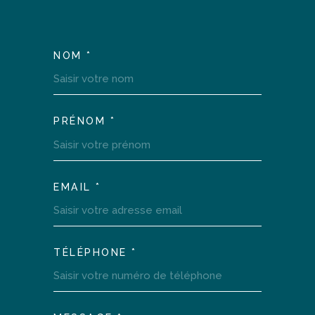
NOM *
TRAD_MELTEM_VOSCOOR
PRÉNOM *
EMAIL *
TÉLÉPHONE *