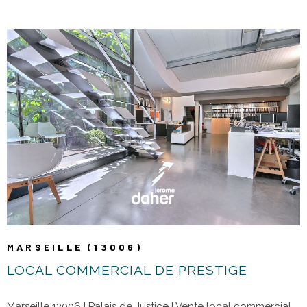
bien et offre un fort potentiel d'aménagement selon vos
envies, qu'il s'agisse d'un espace de loisirs, d'un atelier,
d'une salle de sport ou de rangements supplémentaires.
L'appartement est en bon état et ne nécessite aucun
travaux. Les fenêtres sont équipées de double vitrage et la
climatisation est installée dans le séjour et les chambres. La
copropriété est bien entretenue et aucun gros travaux n'est
à prévoir. Ce bien allie le calme d'une petite rue, la proximité
VOIR LE BIEN
des commodités et de beaux volumes, offrant un cadre de
vie agréable entre le Camas et la Conception. Les charges
de copropriété s'élèvent à 566 € par trimestre et la taxe
foncière est de 800 € par an. Contact : Nelson Vernet 07 66
47 88 24 ou Agence - 04 91 47 56 05
MARSEILLE (13006)
LOCAL COMMERCIAL DE PRESTIGE
Marseille 13006 I Palais de Justice I Vente local commercial