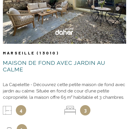
VOIR LE BIEN
MARSEILLE (13010)
MAISON DE FOND AVEC JARDIN AU
CALME
La Capelette - Découvrez cette petite maison de fond avec
jardin au calme. Située en fond de cour d'une petite
copropriété, la maison offre 65 m² habitable et 3 chambres.
Les espaces d'habitation s'organisent d'un séjour-cuisine de
32 m² aménagé et configuré en deux espaces : un salon et
4
3
une cuisine salle à manger. L'ensemble est éclairé par un
velux et une baie vitrée donnant sur une terrasse et un
jardinet de 30 m² avec appentis. Pour le coin nuit, vous