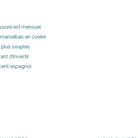
d’usure est mensuel
 marseillais en colère
 plus souples
ant d’investir
accent espagnol