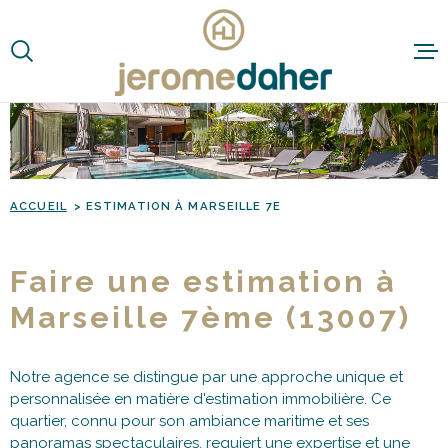
Aller
Aller
Aller
Aller
à
à
au
au
:
la
menu
contenu
VOTRE
recherche
principal
RECHERCHE
TYPE
D'OFFRE
ACHETER
ACCUEIL
ESTIMATION À MARSEILLE 7E
TYPE
DE
TYPE DE BIEN
BIEN
Faire une estimation à
VILLE
Marseille 7ème (13007)
Budget
BUDGET
Notre agence se distingue par une approche unique et
personnalisée en matière d'estimation immobilière. Ce
quartier, connu pour son ambiance maritime et ses
panoramas spectaculaires, requiert une expertise et une
RECHERCHER