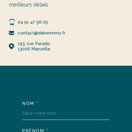
meilleurs délais.
04 91 47 56 05
contact@daherimmo.fr
193, rue Paradis
13006
Marseille
NOM *
TRAD_MELTEM_VOSCOOR
PRÉNOM *