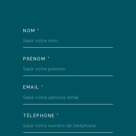
NOM *
TRAD_MELTEM_VOSCOOR
PRÉNOM *
EMAIL *
TÉLÉPHONE *