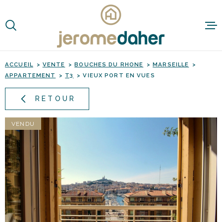
Aller
Aller
Aller
Aller
à
à
au
au
:
la
menu
contenu
VOTRE
recherche
principal
RECHERCHE
ACCUEIL
VENTE
BOUCHES DU RHONE
MARSEILLE
APPARTEMENT
T3
VIEUX PORT EN VUES
TYPE
D'OFFRE
ACHETER
RETOUR
TYPE
DE
TYPE DE BIEN
BIEN
VENDU
VILLE
Budget
BUDGET
RECHERCHER