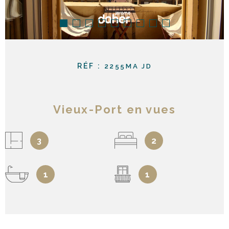
RÉF :
2255MA JD
Vieux-Port en vues
3
2
1
1