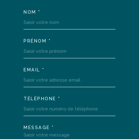
NOM *
TRAD_MELTEM_VOSCOOR
PRÉNOM *
EMAIL *
TÉLÉPHONE *
MESSAGE *
TRAD_MELTEM_VOREDEM