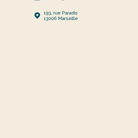
193, rue Paradis
13006
Marseille