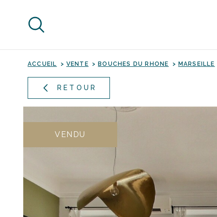
Aller
Aller
Aller
Aller
à
à
au
au
:
la
menu
contenu
recherche
principal
ACCUEIL
VENTE
BOUCHES DU RHONE
MARSEILLE
RETOUR
VENDU