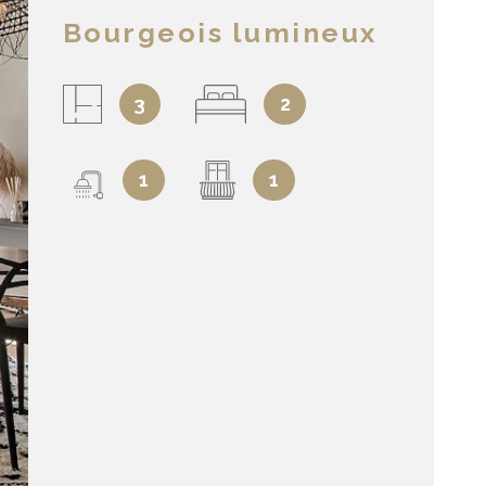
Bourgeois lumineux
3
2
1
1