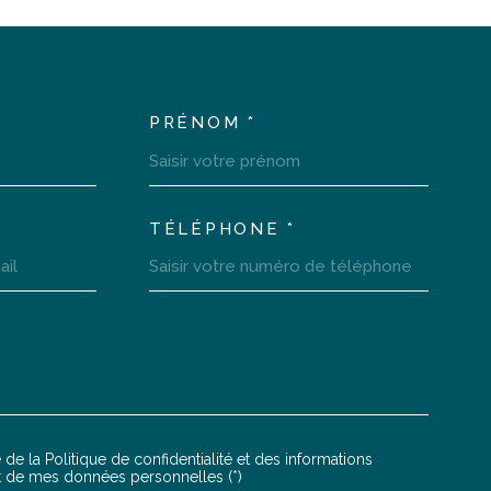
PRÉNOM *
LTEM_VOSCOORDONNEES
TÉLÉPHONE *
LTEM_VOREDEMANDE
 de la Politique de confidentialité et des informations
NTATION
nt de mes données personnelles (*)