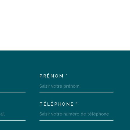
PRÉNOM *
LTEM_VOSCOORDONNEES
TÉLÉPHONE *