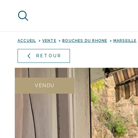
Aller
Aller
Aller
Aller
à
à
au
au
:
la
menu
contenu
recherche
principal
ACCUEIL
VENTE
BOUCHES DU RHONE
MARSEILLE
RETOUR
VENDU