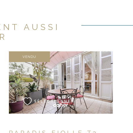
ENT AUSSI
R
VENDU
VOIR LE BIEN
SÉLECTIONNER
PARADIS-FIOLLE T3