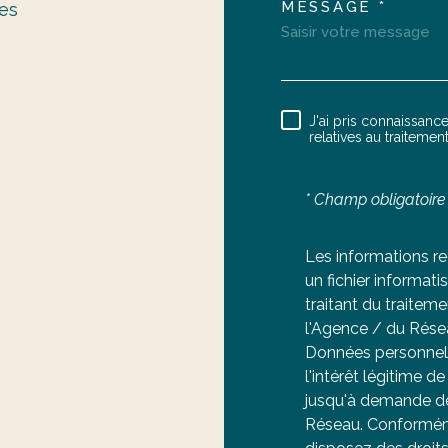
MESSAGE *
es
TRAD_ME
J'ai pris connaissance
RÈGLEME
relatives au traiteme
* Champ obligatoire
Les informations re
un fichier informa
traitant du traitem
l'Agence / du Rése
Données personnell
l'intérêt légitime 
jusqu'à demande de
Réseau. Conformémen