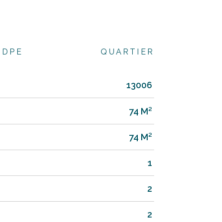
DPE
QUARTIER
13006
74 M²
74 M²
1
2
2