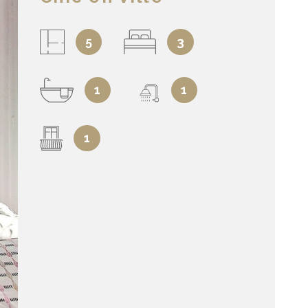
5
3
1
1
1