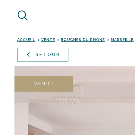
Aller
Aller
Aller
Aller
à
à
au
au
:
la
menu
contenu
recherche
principal
ACCUEIL
VENTE
BOUCHES DU RHONE
MARSEILLE
RETOUR
VENDU