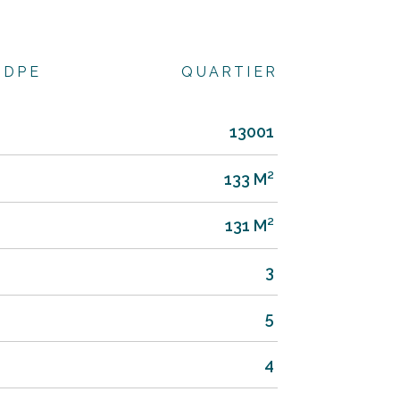
DPE
QUARTIER
13001
133 M²
131 M²
3
5
4