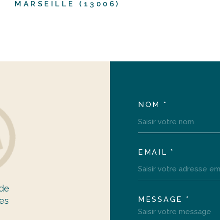
MARSEILLE (13006)
NOM *
TRAD_ME
EMAIL *
 de
MESSAGE *
es
TRAD_ME