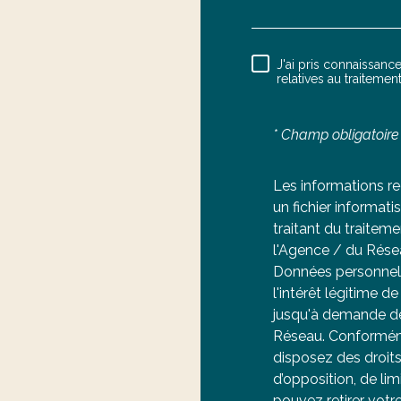
J'ai pris connaissance
RÈGLEME
relatives au traiteme
* Champ obligatoire
Les informations re
un fichier informa
traitant du traitem
l'Agence / du Rése
Données personnell
l'intérêt légitime 
jusqu'à demande de
Réseau. Conformémen
disposez des droits 
d’opposition, de li
pouvez retirer vot