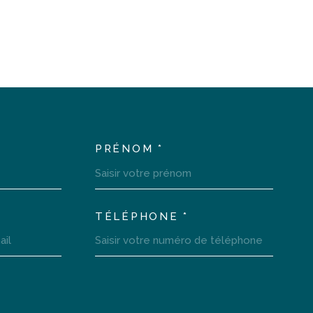
PRÉNOM *
LTEM_VOSCOORDONNEES
TÉLÉPHONE *
LTEM_VOREDEMANDE