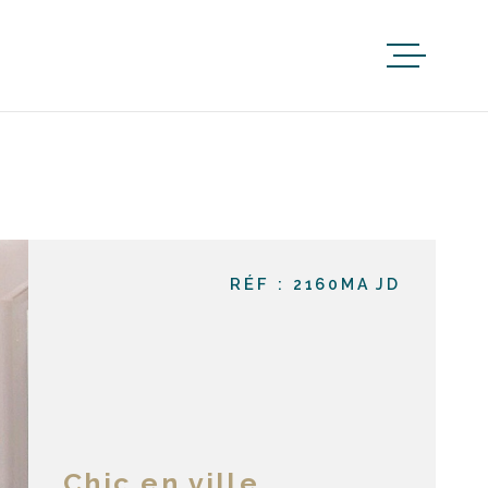
RÉF :
2160MA JD
Chic en ville