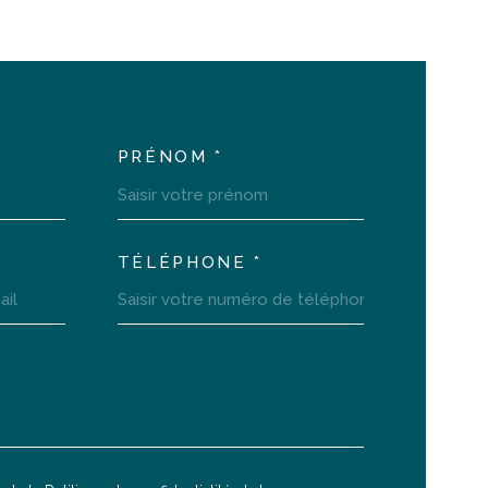
PRÉNOM *
LTEM_VOSCOORDONNEES
TÉLÉPHONE *
LTEM_VOREDEMANDE