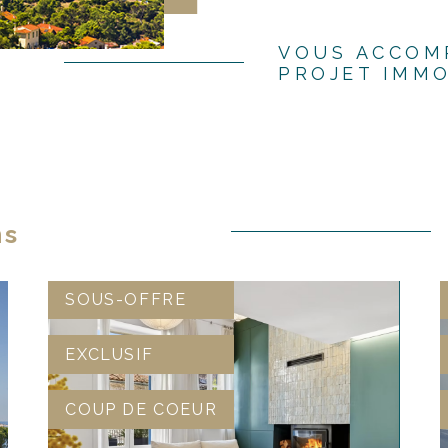
VOUS ACCOM
PROJET IMMO
ns
SOUS-OFFRE
EXCLUSIF
COUP DE COEUR
VOIR LE BIEN