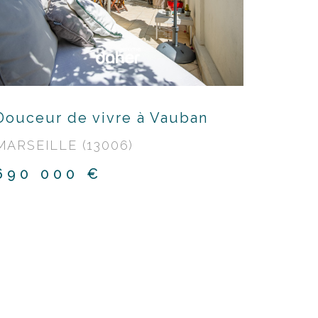
Douceur de vivre à Vauban
Vue s
Gard
MARSEILLE (13006)
MARSE
690 000 €
173