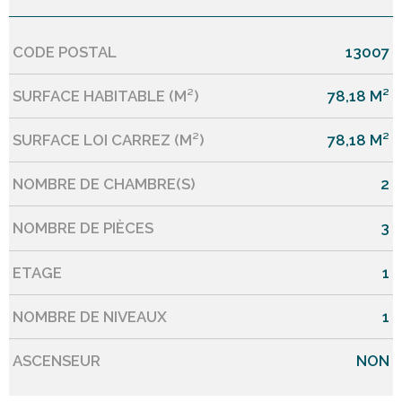
CODE POSTAL
13007
Caractérisque
Valeurs
SURFACE HABITABLE (M²)
78,18 M²
SURFACE LOI CARREZ (M²)
78,18 M²
NOMBRE DE CHAMBRE(S)
2
NOMBRE DE PIÈCES
3
ETAGE
1
NOMBRE DE NIVEAUX
1
ASCENSEUR
NON