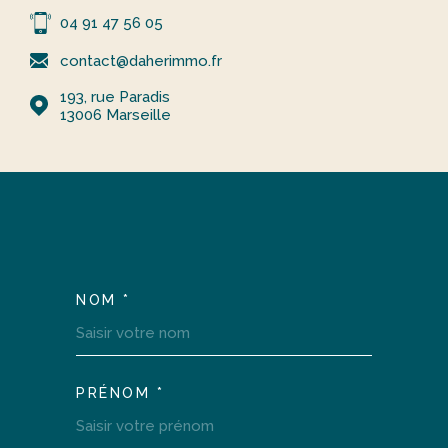
04 91 47 56 05
contact@daherimmo.fr
193, rue Paradis
13006
Marseille
NOM *
TRAD_MELTEM_VOSCOOR
PRÉNOM *