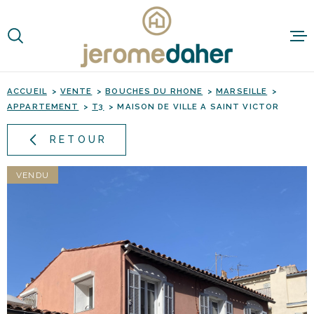
Aller
Aller
Aller
Aller
à
à
au
au
:
la
menu
contenu
VOTRE
recherche
principal
RECHERCHE
ACCUEIL
VENTE
BOUCHES DU RHONE
MARSEILLE
APPARTEMENT
T3
MAISON DE VILLE A SAINT VICTOR
TYPE
D'OFFRE
ACHETER
RETOUR
TYPE
DE
TYPE DE BIEN
BIEN
VENDU
VILLE
Budget
BUDGET
RECHERCHER