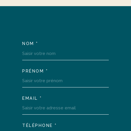
NOM *
TRAD_MELTEM_VOSCOOR
PRÉNOM *
EMAIL *
TÉLÉPHONE *