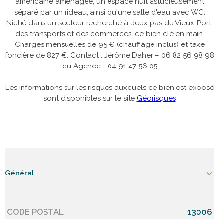
américaine aménagée, un espace nuit astucieusement
séparé par un rideau, ainsi qu'une salle d'eau avec WC.
Niché dans un secteur recherché à deux pas du Vieux-Port,
des transports et des commerces, ce bien clé en main.
Charges mensuelles de 95 € (chauffage inclus) et taxe
foncière de 827 €. Contact : Jérôme Daher – 06 82 56 98 98
ou Agence - 04 91 47 56 05
Les informations sur les risques auxquels ce bien est exposé
sont disponibles sur le site
Géorisques
Général
CODE POSTAL
13006
Caractérisque
Valeurs