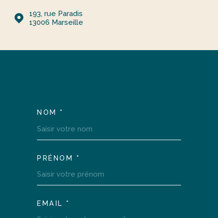
193, rue Paradis
13006
Marseille
NOM *
TRAD_MELTEM_VOSCOOR
PRÉNOM *
EMAIL *