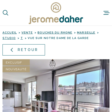
Aller
Aller
Aller
Aller
à
à
au
au
:
la
menu
contenu
VOTRE
recherche
principal
RECHERCHE
ACCUEIL
VENTE
BOUCHES DU RHONE
MARSEILLE
STUDIO
T
VUE SUR NOTRE DAME DE LA GARDE
TYPE
D'OFFRE
ACHETER
RETOUR
TYPE
DE
TYPE DE BIEN
BIEN
EXCLUSIF
NOUVEAUTÉ
VILLE
Budget
BUDGET
RECHERCHER