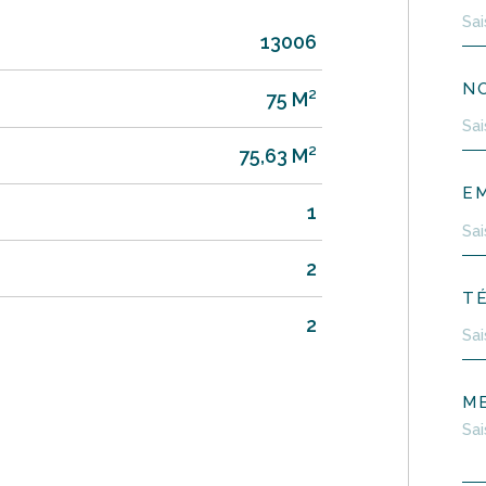
13006
N
75 M²
75,63 M²
EM
1
2
T
2
M