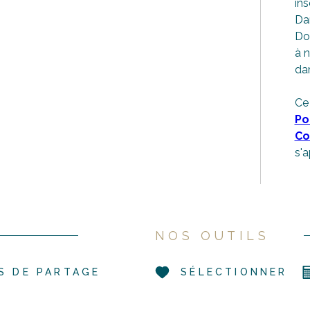
ins
Dan
Do
à n
dan
Ce
Po
Co
s'a
NOS OUTILS
S DE PARTAGE
SÉLECTIONNER