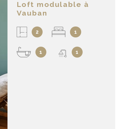
Loft modulable à
Vauban
2
1
1
1