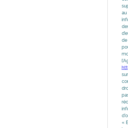
sup
au
inf
des
d’e
de
po
mo
l’A
htt
sur
co
dro
pa
ré
inf
d'
« B