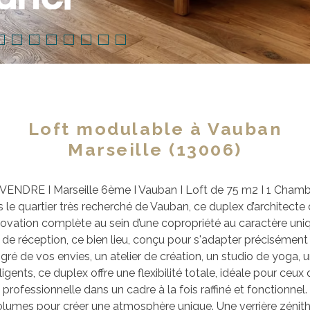
Loft modulable à Vauban
Marseille (13006)
VENDRE I Marseille 6ème I Vauban I Loft de 75 m2 I 1 Cham
s le quartier très recherché de Vauban, ce duplex d’architecte
ovation complète au sein d’une copropriété au caractère uni
de réception, ce bien lieu, conçu pour s'adapter précisémen
 gré de vos envies, un atelier de création, un studio de yoga
gents, ce duplex offre une flexibilité totale, idéale pour ceux q
professionnelle dans un cadre à la fois raffiné et fonctionnel.
 volumes pour créer une atmosphère unique. Une verrière zénith