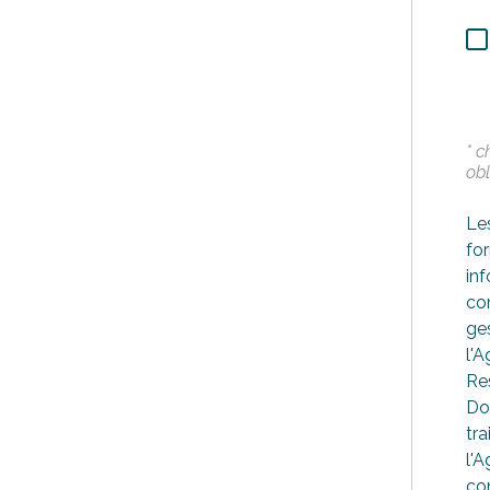
* 
obl
Les
for
in
co
ges
l'
Re
Do
tra
l'A
co