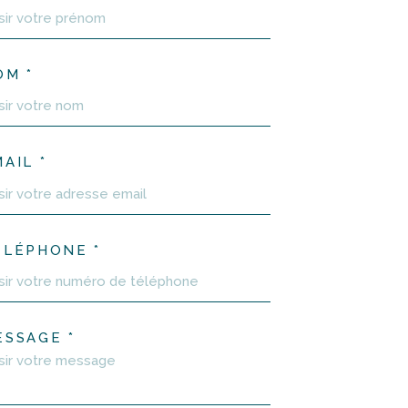
OM *
AIL *
ÉLÉPHONE *
ESSAGE *