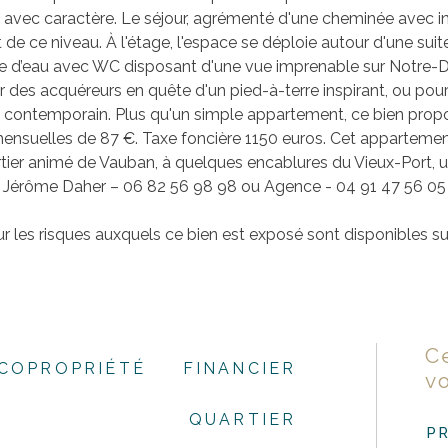
veaux avec caractère. Le séjour, agrémenté d'une cheminée ave
t de ce niveau. À l'étage, l'espace se déploie autour d'une su
e d’eau avec WC disposant d'une vue imprenable sur Notre-
 des acquéreurs en quête d'un pied-à-terre inspirant, ou pour 
contemporain. Plus qu'un simple appartement, ce bien propose
ensuelles de 87 €. Taxe foncière 1150 euros.
Cet appartement
artier animé de Vauban, à quelques encablures du Vieux-Port, u
Jérôme Daher – 06 82 56 98 98 ou Agence - 04 91 47 56 05
r les risques auxquels ce bien est exposé sont disponibles sur
C
COPROPRIÉTÉ
FINANCIER
v
QUARTIER
P