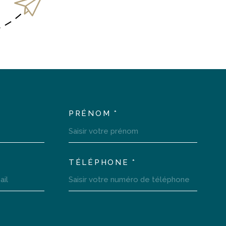
PRÉNOM *
LTEM_VOSCOORDONNEES
TÉLÉPHONE *
LTEM_VOREDEMANDE