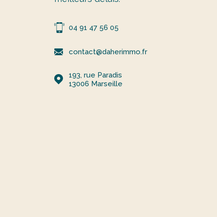
04 91 47 56 05
contact@daherimmo.fr
193, rue Paradis
13006
Marseille