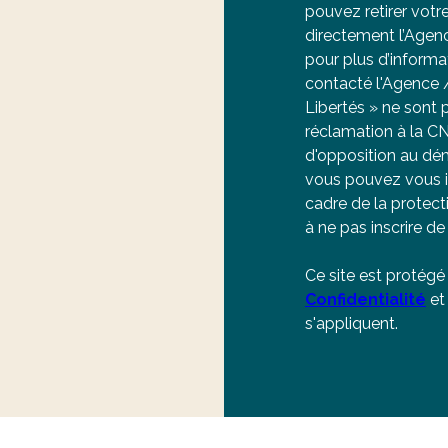
pouvez retirer vot
directement l’Agen
pour plus d’informat
contacté l'Agence /
Libertés » ne sont
réclamation à la CN
d'opposition au dém
vous pouvez vous ins
cadre de la protec
à ne pas inscrire d
Ce site est protég
Confidentialité
et
s'appliquent.