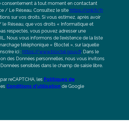
re consentement à tout moment en contactant
ce / Le Réseau. Consultez le site
https://cnil.fr/fr
ions sur vos droits. Si vous estimez, après avoir
 le Réseau, que vos droits « Informatique et
 pas respectés, vous pouvez adresser une
IL. Nous vous informons de l’existence de la liste
archage téléphonique « Bloctel », sur laquelle
crire ici :
https://www.bloctel.gouv.fr
. Dans le
tion des Données personnelles, nous vous invitons
e Données sensibles dans le champ de saisie libre.
é par reCAPTCHA, les
Politiques de
 es
Conditions d'utilisation
de Google