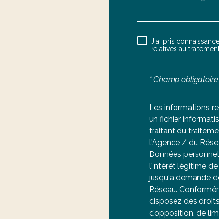
J'ai pris connaissance
RÈGLEME
relatives au traiteme
* Champ obligatoire
Les informations re
un fichier informa
traitant du traitem
l'Agence / du Rése
Données personnell
l'intérêt légitime 
jusqu'à demande de
Réseau. Conformémen
disposez des droits 
d’opposition, de li