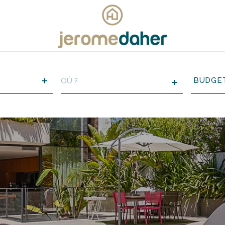
VILLE
Budget
BUDGE
RÉFÉRENCE
CRITÈ
SUPPL
Piscin
Terras